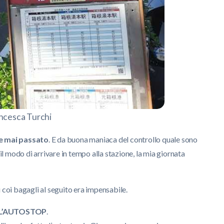
ncesca Turchi
be mai passato
. E da buona maniaca del controllo quale sono
 il modo di arrivare in tempo alla stazione, la mia giornata
 coi bagagli al seguito era impensabile.
L’AUTOSTOP
.