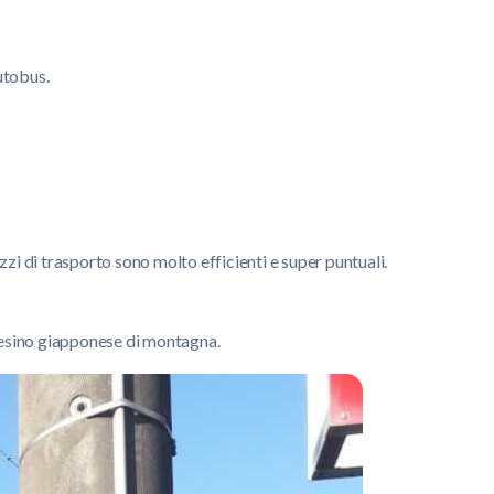
utobus.
zi di trasporto sono molto efficienti e super puntuali.
aesino giapponese di montagna.