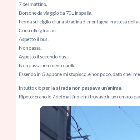
7 del mattino.
Borsone da viaggio da 70L in spalla.
Ferma sul ciglio di una stradina di montagna in attesa dell’a
Controllo gli orari.
Aspetto il bus.
Non passa.
Aspetto il secondo bus.
Non passa nemmeno quello.
Essendo in Giappone mi stupisco, e non poco, dato che i mez
In tutto ciò
per la strada non passava un’anima
.
Ripeto: erano le 7 del mattino e mi trovavo in un remoto p