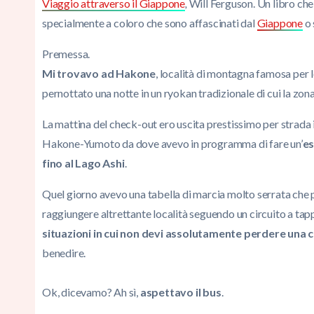
Viaggio attraverso il Giappone
,
Will Ferguson. Un libro che
specialmente a coloro che sono affascinati dal
Giappone
o 
Premessa.
Mi trovavo ad Hakone
, località di montagna famosa per l
pernottato una notte in un ryokan tradizionale di cui la zona
La mattina del check-out ero uscita prestissimo per strada 
Hakone-Yumoto da dove avevo in programma di fare un’
es
fino al Lago Ashi
.
Quel giorno avevo una tabella di marcia molto serrata che 
raggiungere altrettante località seguendo un circuito a tap
situazioni in cui non devi assolutamente perdere una 
benedire.
Ok, dicevamo? Ah sì,
aspettavo il bus
.