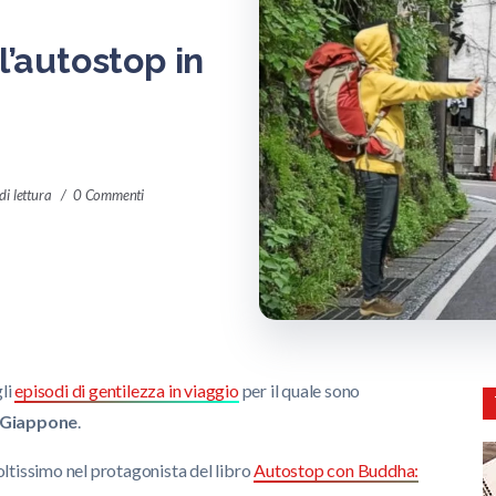
l’autostop in
di lettura
0 Commenti
li
episodi di gentilezza in viaggio
per il quale sono
n Giappone
.
ltissimo nel protagonista del libro
Autostop con Buddha: