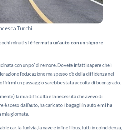
ncesca Turchi
 pochi minuti
si è fermata un’auto con un signore
vicinata con un po’ di remore. Dovete infatti sapere che i
derazione l’educazione ma spesso c’è della diffidenza nei
di offrirmi un passaggio sarebbe stata accolta di buon grado.
amente) la mia difficoltà e la necessità che avevo di
 è sceso dall’auto, ha caricato i bagagli in auto e
mi ha
 mia giornata.
le car, la funivia, la nave e infine il bus, tutti in coincidenza,