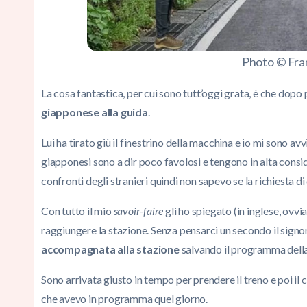
Photo © Fra
La cosa fantastica, per cui sono tutt’oggi grata, è che dopo
giapponese alla guida
.
Lui ha tirato giù il finestrino della macchina e io mi sono av
giapponesi sono a dir poco favolosi e tengono in alta consi
confronti degli stranieri quindi non sapevo se la richiesta 
Con tutto il mio
savoir-faire
gli ho spiegato (in inglese, ovvi
raggiungere la stazione. Senza pensarci un secondo il signore
accompagnata alla stazione
salvando il programma della
Sono arrivata giusto in tempo per prendere il treno e poi il cab
che avevo in programma quel giorno.