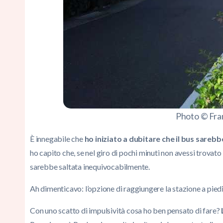
Photo © Fra
È innegabile che
ho iniziato a dubitare che il bus sareb
ho capito che, se nel giro di pochi minuti non avessi trovato
sarebbe saltata inequivocabilmente.
Ah dimenticavo: l’opzione di raggiungere la stazione a piedi
Con uno scatto di impulsività cosa ho ben pensato di fare?