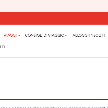
VIAGGI
CONSIGLI DI VIAGGIO
ALLOGGI INSOLITI
TTI
 cerca di informazioni utili e consigli su cosa vedere nella mia magnif