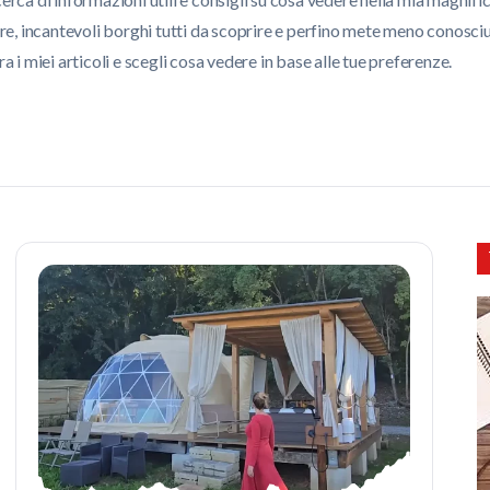
sitare, incantevoli borghi tutti da scoprire e perfino mete meno conosc
 i miei articoli e scegli cosa vedere in base alle tue preferenze.