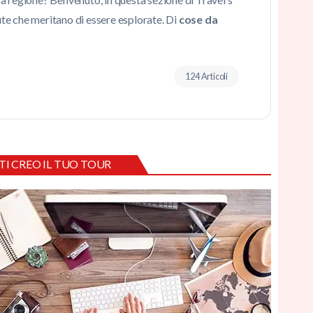
iute che meritano di essere esplorate. Di
cose da
124 Articoli
TI CREO IL TUO TOUR