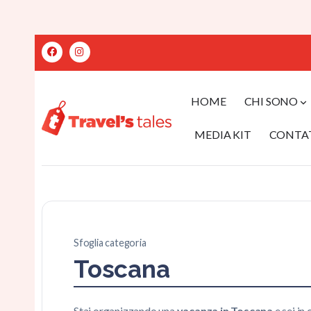
HOME
CHI SONO
MEDIA KIT
CONTA
Sfoglia categoria
Toscana
Stai organizzando una
vacanza in Toscana
e sei in