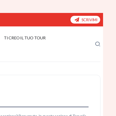
SCRIVIMI
TI CREO IL TUO TOUR
ica regione? Benvenuto, in questa sezione di Travel’s