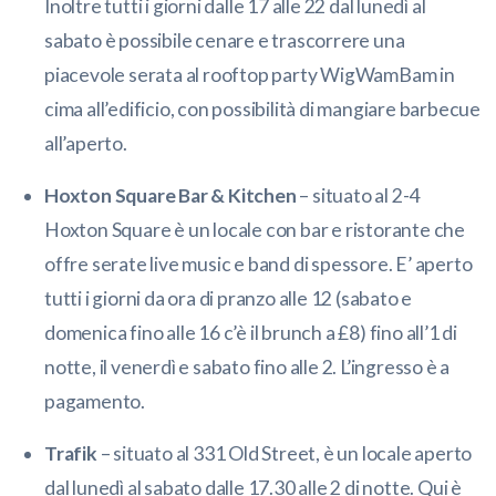
Inoltre tutti i giorni dalle 17 alle 22 dal lunedì al
sabato è possibile cenare e trascorrere una
piacevole serata al rooftop party WigWamBam in
cima all’edificio, con possibilità di mangiare barbecue
all’aperto.
Hoxton Square Bar & Kitchen
– situato al 2-4
Hoxton Square è un locale con bar e ristorante che
offre serate live music e band di spessore. E’ aperto
tutti i giorni da ora di pranzo alle 12 (sabato e
domenica fino alle 16 c’è il brunch a £8) fino all’1 di
notte, il venerdì e sabato fino alle 2. L’ingresso è a
pagamento.
Trafik
– situato al 331 Old Street, è un locale aperto
dal lunedì al sabato dalle 17.30 alle 2 di notte. Qui è