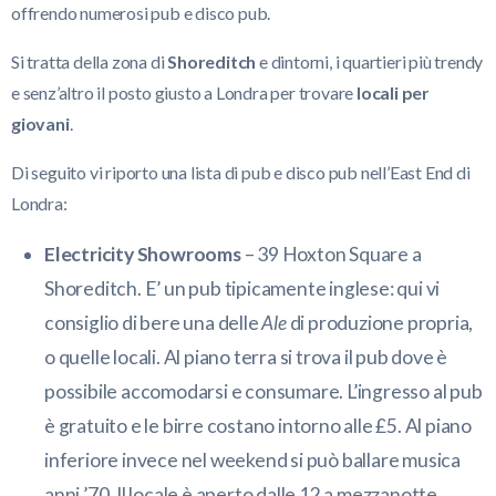
offrendo numerosi pub e disco pub.
Si tratta della zona di
Shoreditch
e dintorni, i quartieri più trendy
e senz’altro il posto giusto a Londra per trovare
locali per
giovani
.
Di seguito vi riporto una lista di pub e disco pub nell’East End di
Londra:
Electricity Showrooms
– 39 Hoxton Square a
Shoreditch. E’ un pub tipicamente inglese: qui vi
consiglio di bere una delle
Ale
di produzione propria,
o quelle locali. Al piano terra si trova il pub dove è
possibile accomodarsi e consumare. L’ingresso al pub
è gratuito e le birre costano intorno alle £5. Al piano
inferiore invece nel weekend si può ballare musica
anni ’70. Il locale è aperto dalle 12 a mezzanotte