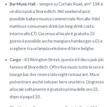
Bar Music Hall
– sempre su Curtain Road, al n° 134: è
un disco pub a Shoreditch. Nel weekend qui è
possibile ballare musica commerciale fino alle 4 del
mattino e consumare drink (un long drink costa
intorno alle £7). L’accesso al locale è gratuito. Di
giorno è possibile anche mangiare hamburger a £5 e
scegliere tra un’ampia selezione di birre belghe.
Cargo
– 83 Rivington Street, questo è il disco pub più
famoso di Shoreditch. Offre live music tutte le sere e
lounge bar, live room e late night restaurant. Ma si
può entrare anche solo per bere una birra. L’ingresso
al locale solitamente è gratuito prima delle ore 22,
dopo si paga £10.