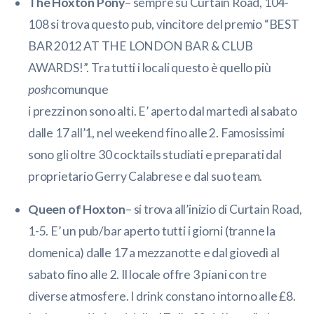
The Hoxton Pony
– sempre su Curtain Road, 104-
108 si trova questo pub, vincitore del premio “BEST
BAR 2012 AT THE LONDON BAR & CLUB
AWARDS!”. Tra tutti i locali questo è quello più
posh
comunque
i prezzi non sono alti. E’ aperto dal martedì al sabato
dalle 17 all’1, nel weekend fino alle 2. Famosissimi
sono gli oltre 30 cocktails studiati e preparati dal
proprietario Gerry Calabrese e dal suo team.
Queen of Hoxton
– si trova all’inizio di Curtain Road,
1-5. E’ un pub/bar aperto tutti i giorni (tranne la
domenica) dalle 17 a mezzanotte e dal giovedì al
sabato fino alle 2. Il locale offre 3 piani con tre
diverse atmosfere. I drink constano intorno alle £8.