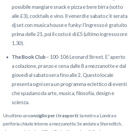
possibile mangiare snack e pizza e bere birra (sotto
alle £3), cocktails e vino. Il venerdì e sabato c’è serata
dj set con musica house e funky: l’ingresso è gratuito
prima delle 21, poi il costo è di £5 (ultimo ingresso ore
1.30).
The Book Club
– 100-106 Leonard Street. E’ aperto
a colazione, pranzo e cena dalle 8 a mezzanotte e dal
giovedì al sabato sera fino alle 2. Questo locale
presenta ogni sera un programma eclettico di eventi
che spaziano da arte, musica, filosofia, design e
scienza.
Un ultimo un
consiglio per i trasporti:
la metro a Londra e
periferia chiude intorno a mezzanotte. Se andate a Shoreditch,