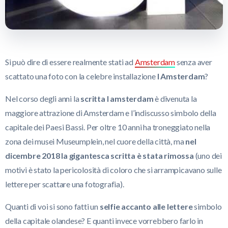
Si può dire di essere realmente stati ad
Amsterdam
senza aver
scattato una foto con la celebre installazione
I Amsterdam
?
Nel corso degli anni la
scritta I amsterdam
è divenuta la
maggiore attrazione di Amsterdam e l’indiscusso simbolo della
capitale dei Paesi Bassi. Per oltre 10 anni ha troneggiato nella
zona dei musei Museumplein, nel cuore della città, ma
nel
dicembre 2018 la gigantesca scritta è stata rimossa
(uno dei
motivi è stato la pericolosità di coloro che si arrampicavano sulle
lettere per scattare una fotografia).
Quanti di voi si sono fatti un
selfie accanto alle lettere
simbolo
della capitale olandese? E quanti invece vorrebbero farlo in