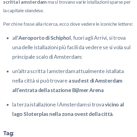
scritta I amsterdam
ma si trovano varie istallazioni sparse per
la capitale olandese.
Per chi ne fosse alla ricerca, ecco dove vedere le iconiche lettere:
all’
Aeroporto di Schiphol
, fuori agli Arrivi, si trova
una delle istallazioni più facili da vedere se si vola sul
principale scalo di Amsterdam;
un’altra scritta I amsterdam attualmente istallata
nella città si può trovare
a sud est di Amsterdam
all’entrata della stazione Bijlmer Arena
la terza istallazione I Amsterdam si trova
vicino al
lago Sloterplas nella zona ovest della città
.
Tag: