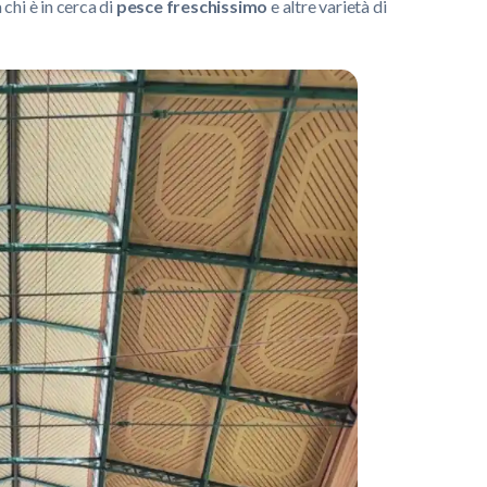
chi è in cerca di
pesce freschissimo
e altre varietà di