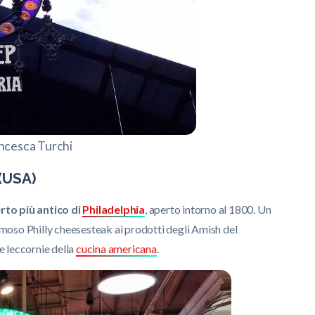
ncesca Turchi
 (USA)
erto
più antico di
Philadelphia
, aperto intorno al 1800. Un
famoso Philly cheesesteak ai prodotti degli Amish del
te leccornie della
cucina americana
.