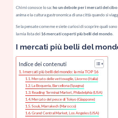
Chi mi conosce lo sa:
ho un debole per i mercati del cibo
anima e la cultura gastronomica di una città quando si viagg
Se la pensate come me e siete curiosi di scoprire quali sono i
la mia lista dei
16 mercati coperti più belli del mondo
.
I mercati più belli del mond
Indice dei contenuti
I mercati più belli del mondo: la mia TOP 16
Mercato delle vettovaglie, Livorno (Italia)
La Boqueria, Barcellona (Spagna)
Reading Terminal Market, Philadelphia (USA)
Mercato del pesce di Tokyo (Giappone)
Souk, Marrakech (Marocco)
Grand Central Market, Los Angeles (USA)