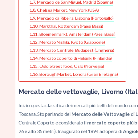
Mercado de San Miguel, Madrid (Spagna)
Chelsea Market, New York (USA)
Mercado da Ribeira, Lisbona (Portogallo)
Markthal, Rotterdam (Paesi Bassi)
Bloemenmarkt, Amsterdam (Paesi Bassi)
Mercato Nishiki, Kyoto (Giappone)
Mercato Centrale, Budapest (Ungheria)
Mercato coperto di Helsinki (Finlandia)
Oslo Street food, Oslo (Norvegia)
Borough Market, Londra (Gran Bretagna)
Mercato delle vettovaglie, Livorno (Ital
Inizio questa classifica dei mercati più belli del mondo con
Toscana. Sto parlando del
Mercato delle Vettovaglie di 
Centrale Coperto e considerato
il mercato coperto più b
26 e alto 35 metri). Inaugurato nel 1894 ad opera di
Angiol