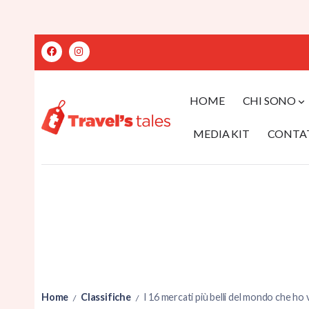
HOME
CHI SONO
MEDIA KIT
CONTA
Home
Classifiche
I 16 mercati più belli del mondo che ho v
/
/