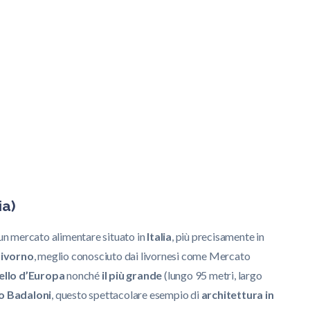
ia)
 un mercato alimentare situato in
Italia
, più precisamente in
Livorno
, meglio conosciuto dai livornesi come Mercato
ello d’Europa
nonché
il più grande
(lungo 95 metri, largo
o Badaloni
, questo spettacolare esempio di
architettura in