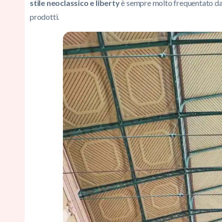
stile neoclassico e liberty
è sempre molto frequentato da 
prodotti.