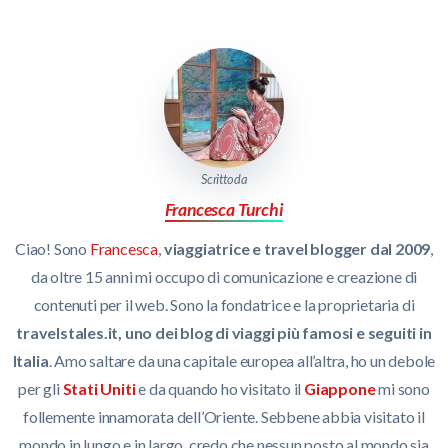
Scritto da
Francesca Turchi
Ciao! Sono
Francesca
,
viaggiatrice e travel blogger dal 2009
,
da oltre 15 anni mi occupo di comunicazione e creazione di
contenuti per il web. Sono la fondatrice e la proprietaria di
travelstales.it, uno dei blog di viaggi più famosi e seguiti in
Italia
. Amo saltare da una capitale europea all’altra, ho un debole
per gli
Stati Uniti
e da quando ho visitato il
Giappone
mi sono
follemente innamorata dell’Oriente. Sebbene abbia visitato il
mondo in lungo e in largo, credo che nessun posto al mondo sia