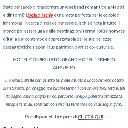
State pensando di trascorrere un
weekend romantico a Napoli
e dintorni
? L’
isola di Ischia
è una meta perfetta per le coppie di
innamorati in cerca di relax e benessere. Ischia è nota in tutto il
mondo per essere
una delle destinazioni termali più rinomate
d’Italia
e al contempo è apprezzata sia per le sue bellezze
paesaggistiche sia per il suo patrimonio artistico–culturale.
HOTEL CONSIGLIATO: GRAND HOTEL TERME DI
AUGUSTO
Un
hotel 5 stelle con centro termale
situato a Lacco Ameno dotato
di ristorante, parcheggio, tre piscine termali con ombrelloni, lettini, teli
da bagno, sauna, bagno turco, percorso Kneipp, palestra attrezzata,
terapie termali, solarium con piscina termale e corsi di acqua gym.
Per disponibilità e prezzi:
CLICCA QUI