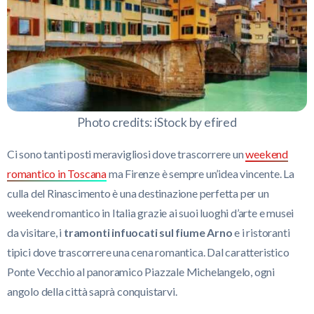
Photo credits: iStock by efired
Ci sono tanti posti meravigliosi dove trascorrere un
weekend
romantico in Toscana
ma Firenze è sempre un’idea vincente. La
culla del Rinascimento è una destinazione perfetta per un
weekend romantico in Italia grazie ai suoi luoghi d’arte e musei
da visitare, i
tramonti infuocati sul fiume Arno
e i ristoranti
tipici dove trascorrere una cena romantica. Dal caratteristico
Ponte Vecchio al panoramico Piazzale Michelangelo, ogni
angolo della città saprà conquistarvi.