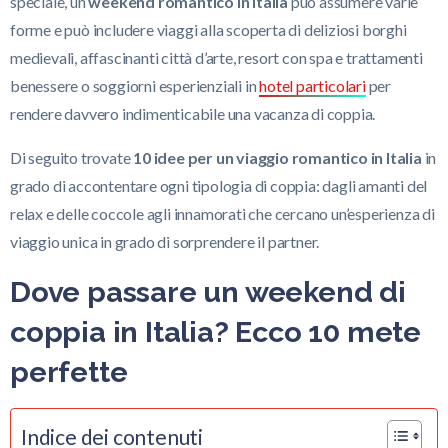
speciale, un
weekend romantico in Italia
può assumere varie
forme e può includere viaggi alla scoperta di deliziosi borghi
medievali, affascinanti città d’arte, resort con spa e trattamenti
benessere o soggiorni esperienziali in
hotel particolari
per
rendere davvero indimenticabile una vacanza di coppia.
Di seguito trovate
10 idee per un viaggio romantico in Italia
in
grado di accontentare ogni tipologia di coppia: dagli amanti del
relax e delle coccole agli innamorati che cercano un’esperienza di
viaggio unica in grado di sorprendere il partner.
Dove passare un weekend di
coppia in Italia? Ecco 10 mete
perfette
Indice dei contenuti