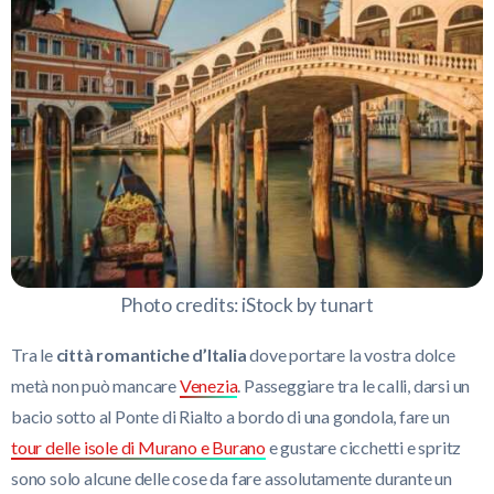
Photo credits: iStock by tunart
Tra le
città romantiche d’Italia
dove portare la vostra dolce
metà non può mancare
Venezia
. Passeggiare tra le calli, darsi un
bacio sotto al Ponte di Rialto a bordo di una gondola, fare un
tour delle isole di Murano e Burano
e gustare cicchetti e spritz
sono solo alcune delle cose da fare assolutamente durante un