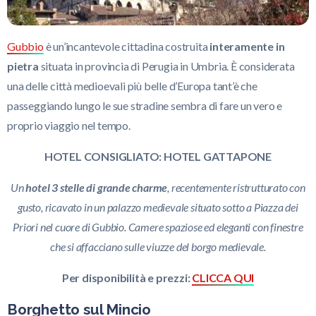
Gubbio
è un’incantevole cittadina costruita
interamente in
pietra
situata in provincia di Perugia in Umbria. È considerata
una delle città medioevali più belle d’Europa tant’è che
passeggiando lungo le sue stradine sembra di fare un vero e
proprio viaggio nel tempo.
HOTEL CONSIGLIATO: HOTEL GATTAPONE
Un
hotel 3 stelle di grande charme
, recentemente ristrutturato con
gusto, ricavato in un palazzo medievale situato sotto a Piazza dei
Priori nel cuore di Gubbio. Camere spaziose ed eleganti con finestre
che si affacciano sulle viuzze del borgo medievale.
Per disponibilità e prezzi:
CLICCA QUI
Borghetto sul Mincio