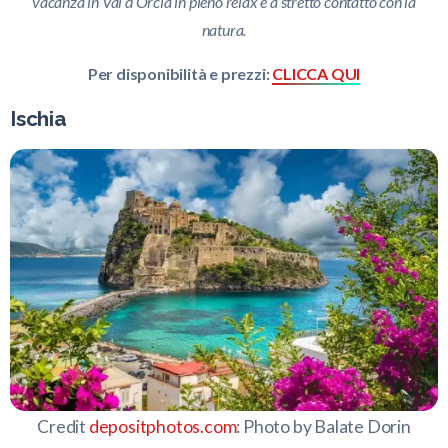
vacanza in Val d’Orcia in pieno relax e a stretto contatto con la
natura.
Per disponibilità e prezzi:
CLICCA QUI
Ischia
Credit
depositphotos.com
: Photo by Balate Dorin