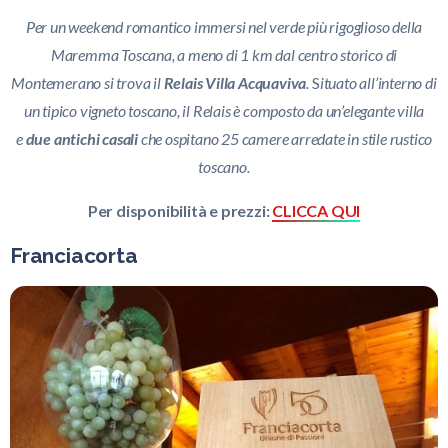
Per un weekend romantico
immersi nel verde più rigoglioso della
Maremma Toscana,
a meno di 1 km dal centro storico di
Montemerano si trova
il
Relais Villa Acquaviva
.
S
ituato all’interno di
un tipico vigneto toscano, il Relais è composto da un’elegante villa
e
due antichi casali
che ospitano 25 camere arredate in stile rustico
toscano.
Per disponibilità e prezzi:
CLICCA QUI
Franciacorta