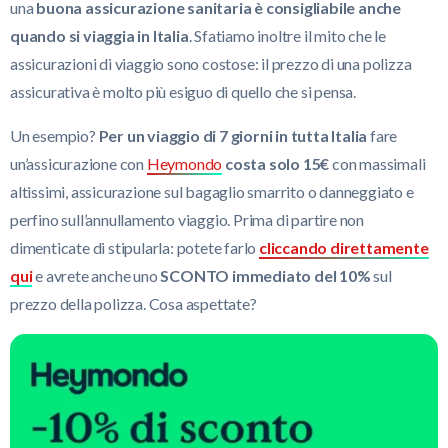
una
buona assicurazione sanitaria è consigliabile anche
quando si viaggia in Italia
. Sfatiamo inoltre il mito che le
assicurazioni di viaggio sono costose: il prezzo di una polizza
assicurativa è molto più esiguo di quello che si pensa.
Un esempio?
Per un viaggio di 7 giorni in tutta Italia
fare
un’assicurazione con
Heymondo
costa solo 15€
con massimali
altissimi, assicurazione sul bagaglio smarrito o danneggiato e
perfino sull’annullamento viaggio. Prima di partire non
dimenticate di stipularla: potete farlo
cliccando direttamente
qui
e avrete anche uno
SCONTO immediato del 10%
sul
prezzo della polizza. Cosa aspettate?