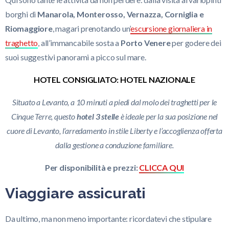
borghi di
Manarola, Monterosso, Vernazza, Corniglia e
Riomaggiore
, magari prenotando un’
escursione giornaliera in
traghetto
, all’immancabile sosta a
Porto Venere
per godere dei
suoi suggestivi panorami a picco sul mare.
HOTEL CONSIGLIATO: HOTEL NAZIONALE
Situato a Levanto, a 10 minuti a piedi dal molo dei traghetti per le
Cinque Terre, questo
hotel 3 stelle
è ideale per la sua posizione nel
cuore di Levanto, l’arredamento in stile Liberty e l’accoglienza offerta
dalla gestione a conduzione familiare.
Per disponibilità e prezzi:
CLICCA QUI
Viaggiare assicurati
Da ultimo, ma non meno importante: ricordatevi che stipulare