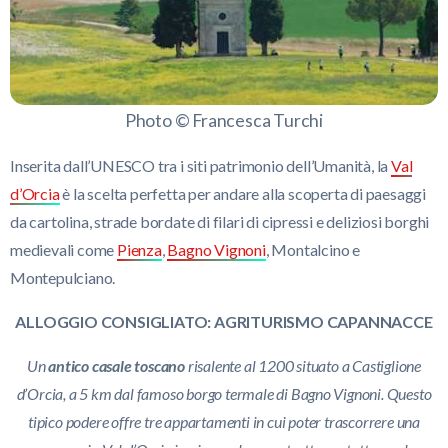
Photo © Francesca Turchi
Inserita dall’UNESCO tra i siti patrimonio dell’Umanità, la
Val
d’Orcia
è la scelta perfetta per andare alla scoperta di paesaggi
da cartolina, strade bordate di filari di cipressi e deliziosi borghi
medievali come
Pienza
,
Bagno Vignoni
, Montalcino e
Montepulciano.
ALLOGGIO CONSIGLIATO: AGRITURISMO CAPANNACCE
Un
antico casale toscano
risalente al 1200 situato a Castiglione
d’Orcia, a 5 km dal famoso borgo termale di Bagno Vignoni. Questo
tipico podere offre tre appartamenti in cui poter trascorrere una