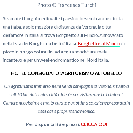
Photo © Francesca Turchi
Se amate i borghi medievali e i paesini che sembrano usciti da
una fiaba, a solo mezz’ora di distanza da Verona, la città
dell’amore in Italia, si trova Borghetto sul Mincio. Annoverato
nella lista dei
Borghi più belli d’Italia
,
Borghetto sul Mincio
è il
piccolo borgo coi mulini ad acqua
nonché una meta
incantevole per un weekend romantico nel Nord Italia.
HOTEL CONSIGLIATO: AGRITURISMO ALTOBELLO
Un
agriturismo immerso nelle verdi campagne
di Verona, situato a
soli 10 km dal centro città e ideale per visitare anche i dintorni.
Camere nuovissime e molto curate e un’ottima colazione preparata in
casa dalla proprietaria Monica.
Per disponibilità e prezzi:
CLICCA QUI