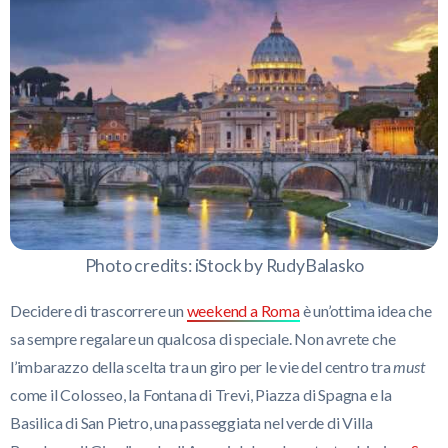
Photo credits: iStock by RudyBalasko
Decidere di trascorrere un
weekend a Roma
è un’ottima idea che
sa sempre regalare un qualcosa di speciale. Non avrete che
l’imbarazzo della scelta tra un giro per le vie del centro tra
must
come il Colosseo, la Fontana di Trevi, Piazza di Spagna e la
Basilica di San Pietro, una passeggiata nel verde di Villa