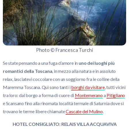
Photo © Francesca Turchi
Se state pensando a una fuga d’amore in
uno dei luoghi più
romantici della Toscana
, in mezzo alla natura e in assoluto
relax, lasciatevi coccolare con un soggiorno fra le colline della
Maremma Toscana. Qui sono tanti i
borghi da visitare
, tutti vicini
tra loro: dal borgo a forma di cuore di
Montemerano
a
Pitigliano
e Scansano fino alla rinomata località termale di Saturnia dove si
trovano le terme libere chiamate
Cascate del Mulino
.
HOTEL CONSIGLIATO: RELAIS VILLA ACQUAVIVA