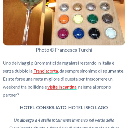
Photo © Francesca Turchi
Uno dei viaggi più romantici da regalarsi restando in Italia è
senza dubbio la
Franciacorta
, da sempre sinonimo di
spumante
.
Esiste forse una meta migliore di questa per trascorrere un
weekend tra bollicine e
visite in cantina
insieme al proprio
partner?
HOTEL CONSIGLIATO: HOTEL ISEO LAGO
Un
albergo a 4 stelle
totalmente immerso nel verde della
Franciacorta situato a circa 1 km di distanza dal molo da dove